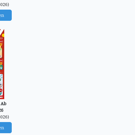
2026)
en
 Ab
26
2026)
en