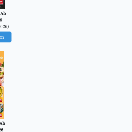
 Ab
6
2026)
en
 Ab
26