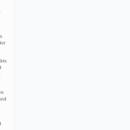
d
en
der
kte.
d
t
en
und
d