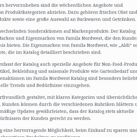
ers hervorzuheben sind die wöchentlichen Angebote und
von Produktkategorien abzielen. Dazu gehören frisches Obst un
dukte sowie eine große Auswahl an Backwaren und Getränken.
 wechselnden Sonderaktionen auf Markenprodukte. Der Katalog
te Marken und Eigenmarken von Famila Nordwest, die den Kund
nis bieten. Die Eigenmarken von Famila Nordwest, wie „Aldi“ o
te, die im Katalog detailliert beschrieben sind.
fasst der Katalog auch spezielle Angebote für Non-Food-Produ
tikel, Bekleidung und saisonale Produkte wie Gartenbedarf un
enaktionen im Famila Nordwest Katalog sind besonders belieb
uelle Trends und Bedürfnisse einzugehen.
rfreundlich gestaltet, mit klaren Kategorien und übersichtlich
rn. Kunden können durch die verschiedenen Rubriken blättern 
äßige Updates gewährleisten, dass der Katalog stets aktuelle
ürfnissen der Kunden gerecht zu werden.
og eine hervorragende Möglichkeit, beim Einkauf zu sparen un