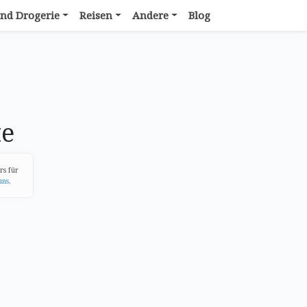
nd Drogerie
Reisen
Andere
Blog
te
rs für
uns
.