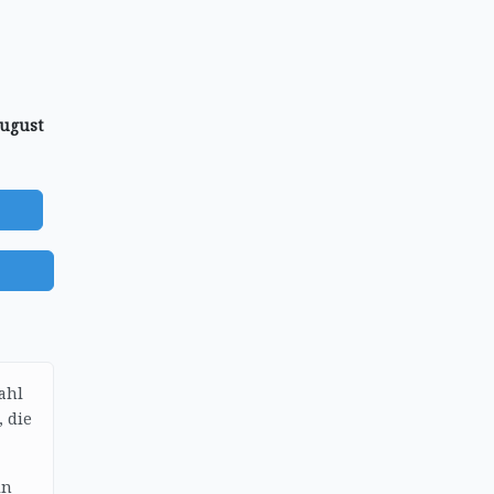
August
)
ahl
, die
ln