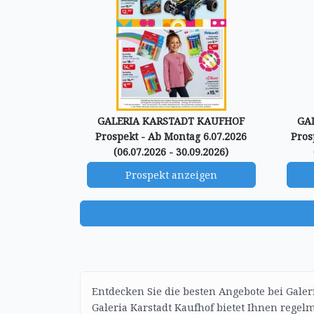
GALERIA KARSTADT KAUFHOF
GA
Prospekt - Ab Montag 6.07.2026
Pros
(06.07.2026 - 30.09.2026)
Prospekt anzeigen
Entdecken Sie die besten Angebote bei Galer
Galeria Karstadt Kaufhof bietet Ihnen regel