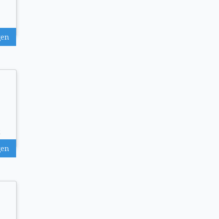
1
gen
2
gen