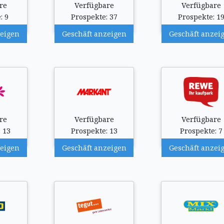
re
Verfügbare
Verfügbare
: 9
Prospekte: 37
Prospekte: 1
zeigen
Geschäft anzeigen
Geschäft anzei
re
Verfügbare
Verfügbare
 13
Prospekte: 13
Prospekte: 7
zeigen
Geschäft anzeigen
Geschäft anzei