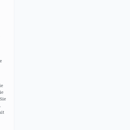
e
e
ie
ie
Sie
.
it