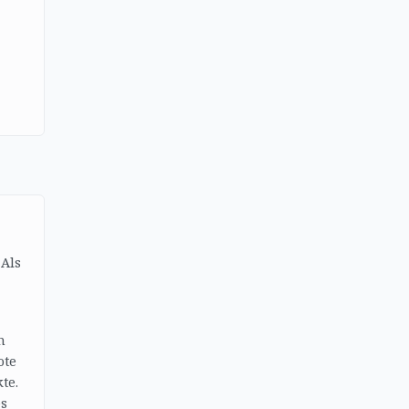
 Als
n
ote
te.
es