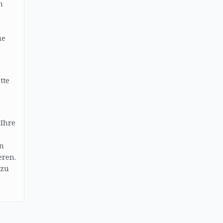
n
ue
tte
 Ihre
en
eren.
 zu