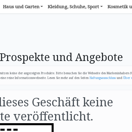
Haus und Garten
Kleidung, Schuhe, Sport
Kosmetik u
rospekte und Angebote
itzen keine der angezeigten Produkte. Bitte besuchen Sie die Webseite des Markeninhabers f
ine reine Informationswebseite. Lesen Sie mehr auf den Seiten
Haftungsausschluss
und
Über 
dieses Geschäft keine
e veröffentlicht.