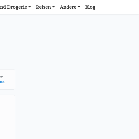
nd Drogerie
Reisen
Andere
Blog
ür
uns
.