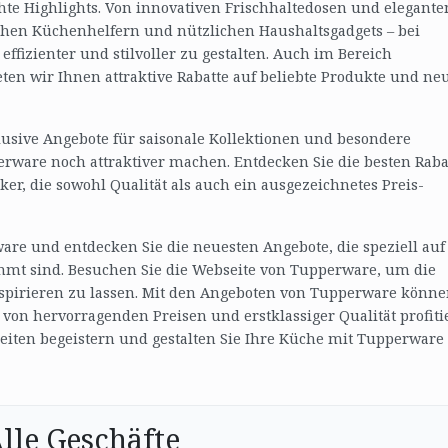
hte Highlights. Von innovativen Frischhaltedosen und elegante
hen Küchenhelfern und nützlichen Haushaltsgadgets – bei
ffizienter und stilvoller zu gestalten. Auch im Bereich
ten wir Ihnen attraktive Rabatte auf beliebte Produkte und ne
usive Angebote für saisonale Kollektionen und besondere
erware noch attraktiver machen. Entdecken Sie die besten Raba
er, die sowohl Qualität als auch ein ausgezeichnetes Preis-
re und entdecken Sie die neuesten Angebote, die speziell auf
mt sind. Besuchen Sie die Webseite von Tupperware, um die
nspirieren zu lassen. Mit den Angeboten von Tupperware könn
 von hervorragenden Preisen und erstklassiger Qualität profiti
hkeiten begeistern und gestalten Sie Ihre Küche mit Tupperware
lle Geschäfte