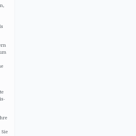
n,
ls
ern
 um
ue
te
is-
Ihre
 Sie