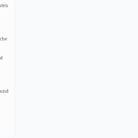
sten
sche
ad
d
 und