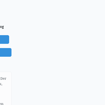
log
)
 Der
k,
en