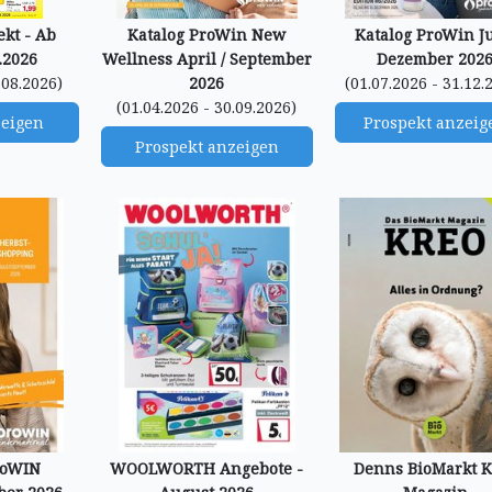
kt - Ab
Katalog ProWin New
Katalog ProWin Ju
.2026
Wellness April / September
Dezember 202
.08.2026)
2026
(01.07.2026 - 31.12.
(01.04.2026 - 30.09.2026)
zeigen
Prospekt anzeig
Prospekt anzeigen
roWIN
WOOLWORTH Angebote -
Denns BioMarkt K