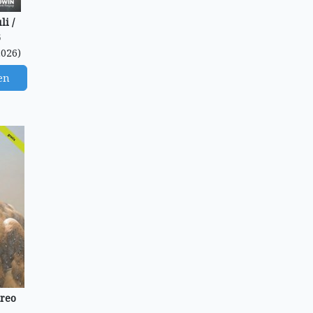
li /
6
2026)
en
reo