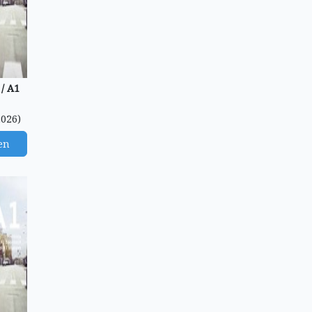
/ A1
2026)
en