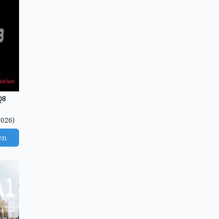
Q8
2026)
en