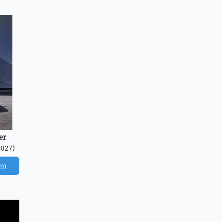
er
2027)
en