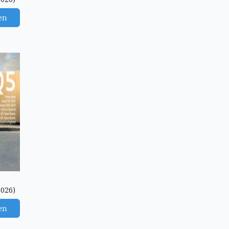
en
2026)
en