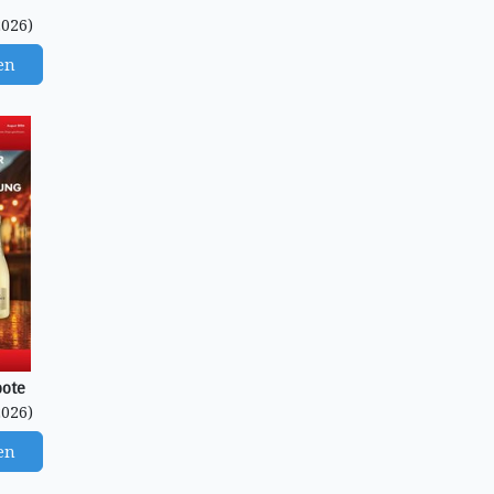
2026)
en
bote
2026)
en