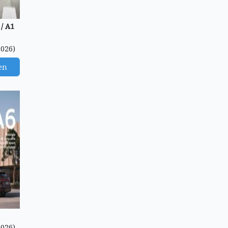
/ A1
2026)
en
2026)