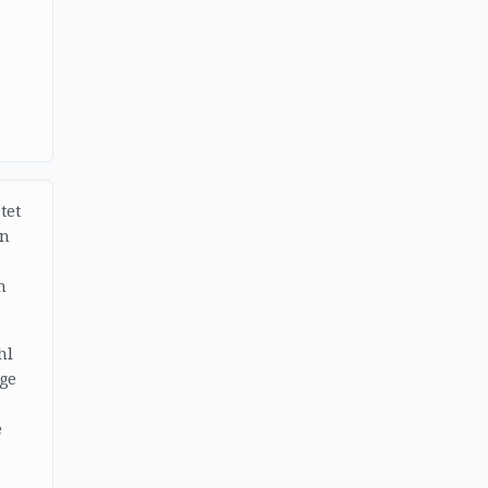
tet
en
n
hl
ige
e